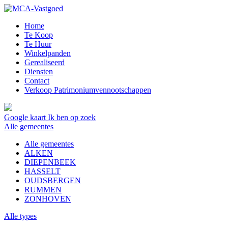
Home
Te Koop
Te Huur
Winkelpanden
Gerealiseerd
Diensten
Contact
Verkoop Patrimoniumvennootschappen
Google kaart
Ik ben op zoek
Alle gemeentes
Alle gemeentes
ALKEN
DIEPENBEEK
HASSELT
OUDSBERGEN
RUMMEN
ZONHOVEN
Alle types