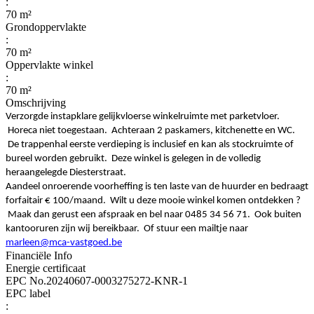
:
70 m²
Grondoppervlakte
:
70 m²
Oppervlakte winkel
:
70 m²
Omschrijving
Verzorgde instapklare gelijkvloerse winkelruimte met parketvloer.
Horeca niet toegestaan. Achteraan 2 paskamers, kitchenette en WC.
De trappenhal eerste verdieping is inclusief en kan als stockruimte of
bureel worden gebruikt. Deze winkel is gelegen in de volledig
heraangelegde Diesterstraat.
Aandeel onroerende voorheffing is ten laste van de huurder en bedraagt
forfaitair € 100/maand. Wilt u deze mooie winkel komen ontdekken ?
Maak dan gerust een afspraak en bel naar 0485 34 56 71. Ook buiten
kantooruren zijn wij bereikbaar. Of stuur een mailtje naar
marleen@mca-vastgoed.be
Financiële Info
Energie certificaat
EPC No.20240607-0003275272-KNR-1
EPC label
: