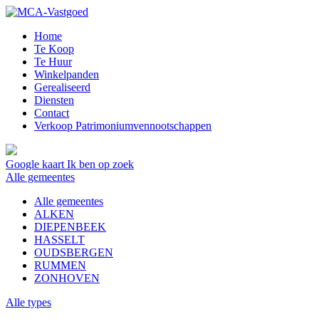
Home
Te Koop
Te Huur
Winkelpanden
Gerealiseerd
Diensten
Contact
Verkoop Patrimoniumvennootschappen
Google kaart
Ik ben op zoek
Alle gemeentes
Alle gemeentes
ALKEN
DIEPENBEEK
HASSELT
OUDSBERGEN
RUMMEN
ZONHOVEN
Alle types